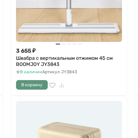
3 655
₽
Швабра с вертикальным отжимом 45 см
BOOMJOY JY3843
В наличии
Артикул
JY3843
В корзину