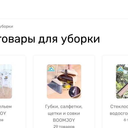
 уборки
товары для уборки
ельем
Губки, салфетки,
Стеклоо
OY
щетки и совки
водосг
ра
BOOMJOY
6 
29 товаров