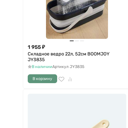
1 955
₽
Складное ведро 22л, 52см BOOMJOY
JY3835
В наличии
Артикул
JY3835
В корзину