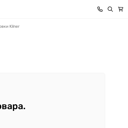
вки Kilner
овара.