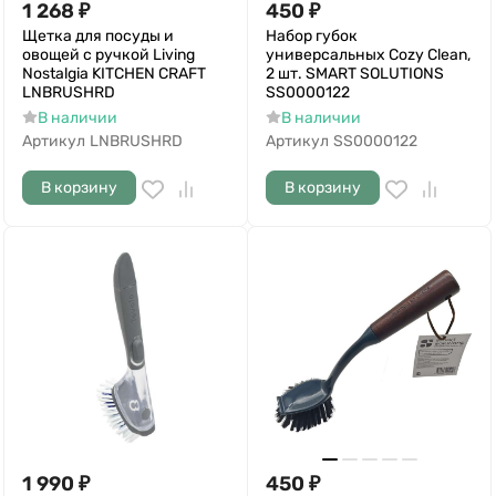
1 268
₽
450
₽
Щетка для посуды и
Набор губок
овощей с ручкой Living
универсальных Cozy Clean,
Nostalgia KITCHEN CRAFT
2 шт. SMART SOLUTIONS
LNBRUSHRD
SS0000122
В наличии
В наличии
Артикул
LNBRUSHRD
Артикул
SS0000122
В корзину
В корзину
1 990
₽
450
₽