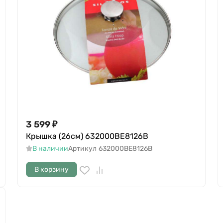
3 599
₽
Крышка (26см) 632000BE8126B
В наличии
Артикул
632000BE8126B
В корзину