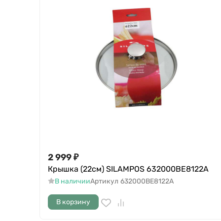
2 999
₽
Крышка (22см) SILAMPOS 632000BE8122A
В наличии
Артикул
632000BE8122A
В корзину