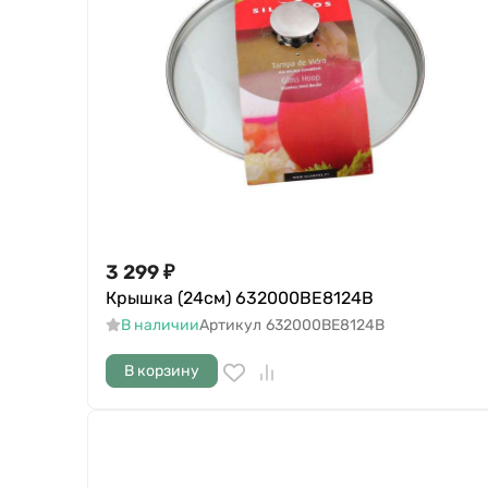
3 299
₽
Крышка (24см) 632000BE8124B
В наличии
Артикул
632000BE8124B
В корзину