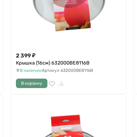
2 399
₽
Крышка (16см) 632000BE8116B
В наличии
Артикул
632000BE8116B
В корзину