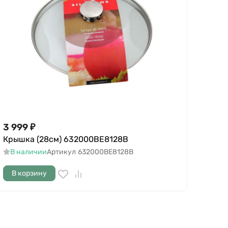
3 999
₽
Крышка (28см) 632000BE8128B
В наличии
Артикул
632000BE8128B
В корзину