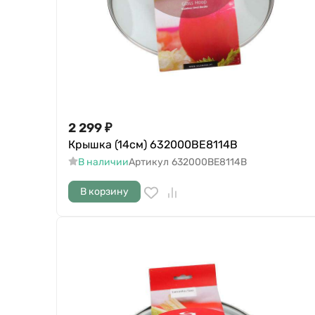
2 299
₽
Крышка (14см) 632000BE8114B
В наличии
Артикул
632000BE8114B
В корзину