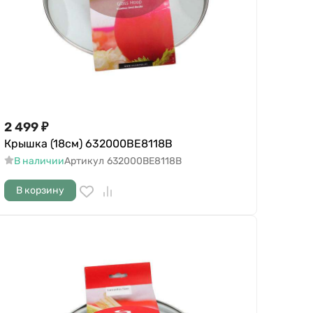
2 499
₽
Крышка (18см) 632000BE8118B
В наличии
Артикул
632000BE8118B
В корзину