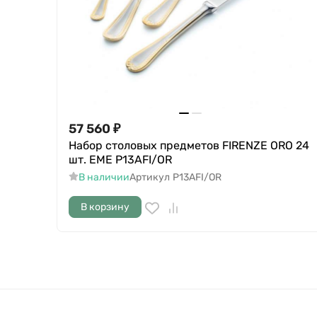
57 560
₽
Набор столовых предметов FIRENZE ORO 24
шт. EME P13AFI/OR
В наличии
Артикул
P13AFI/OR
В корзину