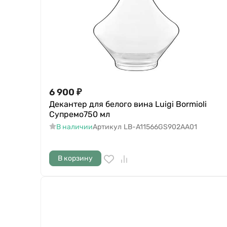
6 900
₽
Декантер для белого вина Luigi Bormioli
Супремо750 мл
В наличии
Артикул
LB-A11566GS902AA01
В корзину