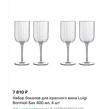
7 810
₽
Набор бокалов для красного вина Luigi
Bormioli Бах 400 мл, 4 шт
В наличии
Артикул
LB-A11284G1002AA01