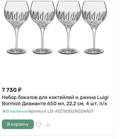
7 730
₽
Набор бокалов для коктейлей и джина Luigi
Bormioli Диаманте 650 мл, 22,2 см, 4 шт, п/к
В наличии
Артикул
LB-A12760G2N02AA01
В корзину