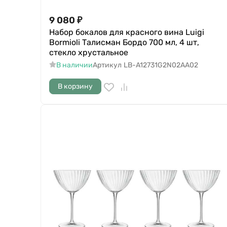
9 080
₽
Набор бокалов для красного вина Luigi
Bormioli Талисман Бордо 700 мл, 4 шт,
стекло хрустальное
В наличии
Артикул
LB-A12731G2N02AA02
В корзину