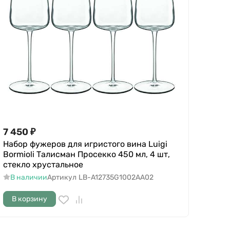
7 450
₽
Набор фужеров для игристого вина Luigi
Bormioli Талисман Просекко 450 мл, 4 шт,
стекло хрустальное
В наличии
Артикул
LB-A12735G1002AA02
В корзину