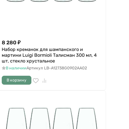
8 280
₽
Набор креманок для шампанского и
мартини Luigi Bormioli Талисман 300 мл, 4
шт, стекло хрустальное
В наличии
Артикул
LB-A12738G0902AA02
В корзину