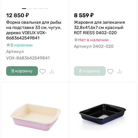
12 850
₽
8 559
₽
Форма овальная для рыбы
Жаровня для запекания
на подставке 33 см, чугун,
32,8х41,6х7 см красный
дерево VOEUX VOX-
ROT RIESS 0402-020
8683642549841
Нет в наличии
В наличии
Артикул
0402-020
Артикул
VOX-8683642549841
В корзину
В корзину