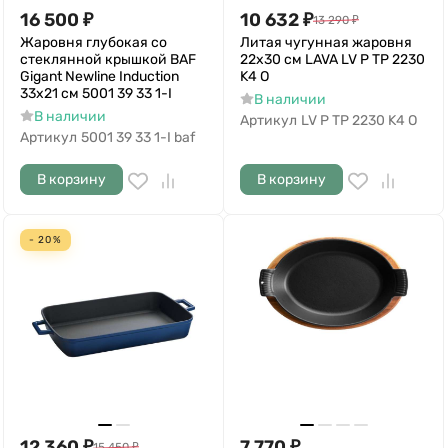
16 500
₽
10 632
₽
13 290
₽
Жаровня глубокая со
Литая чугунная жаровня
стеклянной крышкой BAF
22x30 см LAVA LV P TP 2230
Gigant Newline Induction
K4 O
33x21 см 5001 39 33 1-I
В наличии
В наличии
Артикул
LV P TP 2230 K4 O
Артикул
5001 39 33 1-I baf
В корзину
В корзину
- 20%
12 360
₽
7 770
₽
15 450
₽