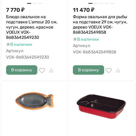
7 770
₽
11 470
₽
Блюдо овальное на
Форма овальная для рыбы
подставке L'amour 20 см,
на подставке 29 см, чугун,
чугун, дерево, красное
дерево VOEUX VOX-
VOEUX VOX-
8683642549858
8683642549230
В наличии
В наличии
Артикул
Артикул
VOX-8683642549858
VOX-8683642549230
В корзину
В корзину