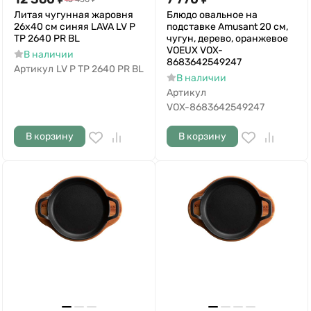
Литая чугунная жаровня
Блюдо овальное на
26x40 см синяя LAVA LV P
подставке Amusant 20 см,
TP 2640 PR BL
чугун, дерево, оранжевое
VOEUX VOX-
В наличии
8683642549247
Артикул
LV P TP 2640 PR BL
В наличии
Артикул
VOX-8683642549247
В корзину
В корзину