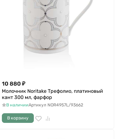
10 880
₽
Молочник Noritake Трефолио, платиновый
кант 300 мл, фарфор
В наличии
Артикул
NOR4957L/93662
В корзину