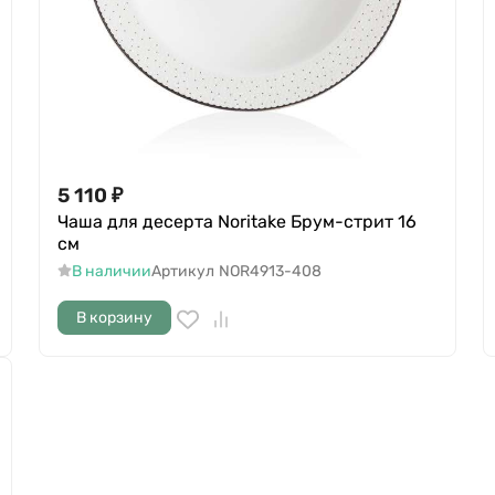
5 110
₽
Чаша для десерта Noritake Брум-стрит 16
см
В наличии
Артикул
NOR4913-408
В корзину