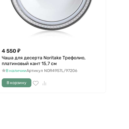
4 550
₽
Чаша для десерта Noritake Трефолио,
платиновый кант 15,7 см
В наличии
Артикул
NOR4957L/97206
В корзину