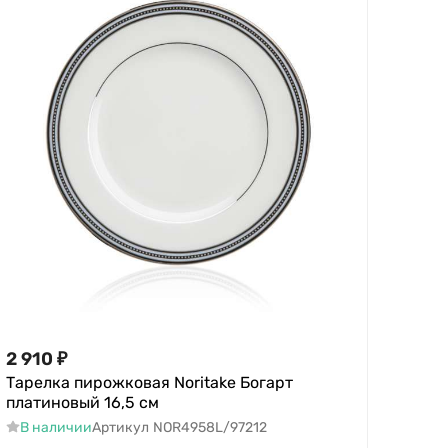
2 910
₽
Тарелка пирожковая Noritake Богарт
платиновый 16,5 см
В наличии
Артикул
NOR4958L/97212