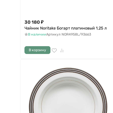
30 180
₽
Чайник Noritake Богарт платиновый 1,25 л
В наличии
Артикул
NOR4958L/93663
В корзину