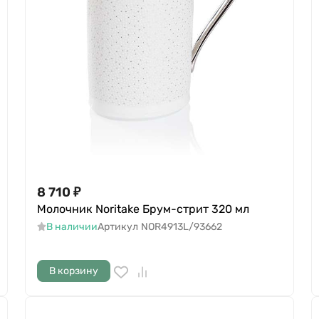
8 710
₽
Молочник Noritake Брум-стрит 320 мл
В наличии
Артикул
NOR4913L/93662
В корзину