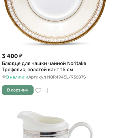
3 400
₽
Блюдце для чашки чайной Noritake
Трефолио, золотой кант 15 см
В наличии
Артикул
NOR4945L/93687S
В корзину