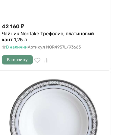
42 160
₽
Чайник Noritake Трефолио, платиновый
кант 1,25 л
В наличии
Артикул
NOR4957L/93663
В корзину