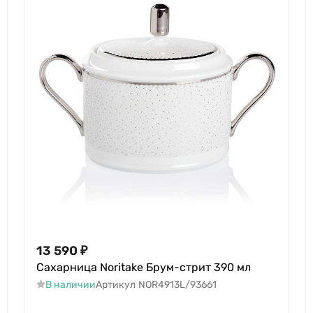
13 590
₽
Сахарница Noritake Брум-стрит 390 мл
В наличии
Артикул
NOR4913L/93661