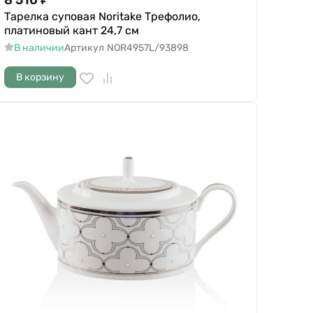
Тарелка суповая Noritake Трефолио,
платиновый кант 24,7 см
В наличии
Артикул
NOR4957L/93898
В корзину