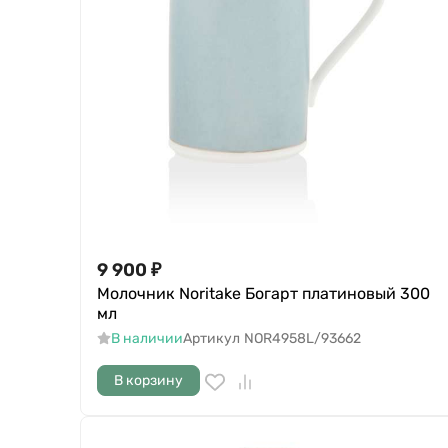
9 900
₽
Молочник Noritake Богарт платиновый 300
мл
В наличии
Артикул
NOR4958L/93662
В корзину