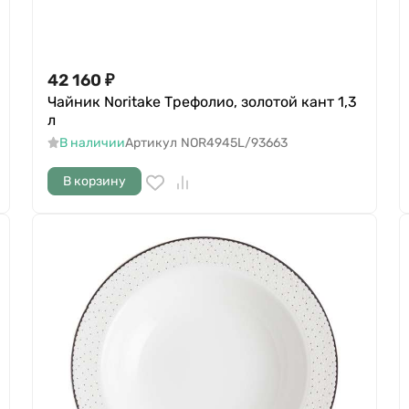
42 160
₽
Чайник Noritake Трефолио, золотой кант 1,3
л
В наличии
Артикул
NOR4945L/93663
В корзину