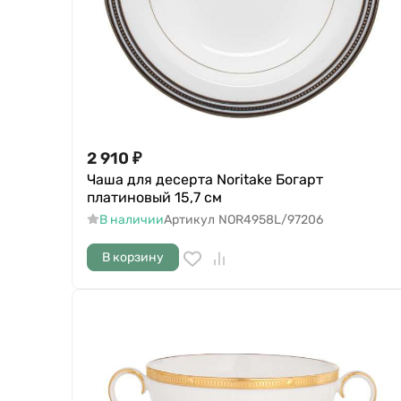
2 910
₽
Чаша для десерта Noritake Богарт
платиновый 15,7 см
В наличии
Артикул
NOR4958L/97206
В корзину