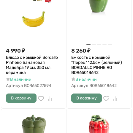
4 990
₽
8 260
₽
Блюдо с крышкой Bordallo
Емкость с крышкой
Pinheiro Банановая
"Перец" 12,5см (зеленый)
Мадейра 19 см, 350 мл,
BORDALLO PINHEIRO
керамика
BOR65018642
В наличии
В наличии
Артикул
BOR65027594
Артикул
BOR65018642
В корзину
В корзину