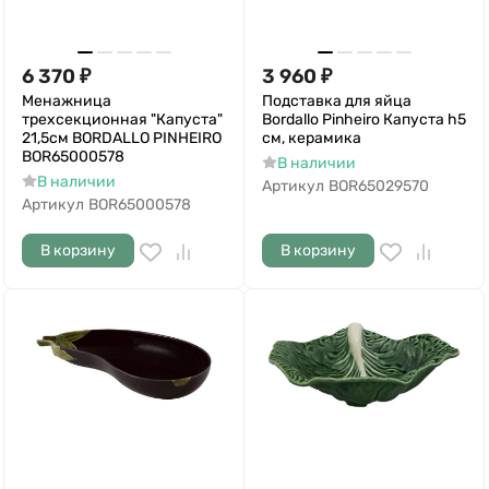
6 370
₽
3 960
₽
Менажница
Подставка для яйца
трехсекционная "Капуста"
Bordallo Pinheiro Капуста h5
21,5см BORDALLO PINHEIRO
см, керамика
BOR65000578
В наличии
В наличии
Артикул
BOR65029570
Артикул
BOR65000578
В корзину
В корзину