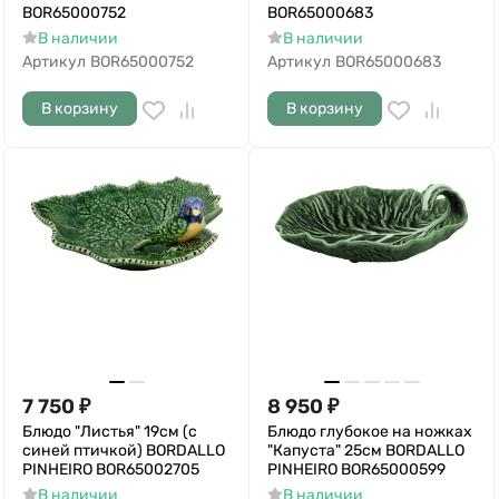
BOR65000752
BOR65000683
В наличии
В наличии
Артикул
BOR65000752
Артикул
BOR65000683
В корзину
В корзину
7 750
₽
8 950
₽
Блюдо "Листья" 19см (с
Блюдо глубокое на ножках
синей птичкой) BORDALLO
"Капуста" 25см BORDALLO
PINHEIRO BOR65002705
PINHEIRO BOR65000599
В наличии
В наличии