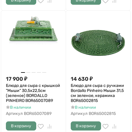
В корзину
В корзину
17 900
₽
14 630
₽
Блюдо для сыра с крышкой
Блюдо для сыра с ручками
"Мыши" 30,5х22,5см
Bordallo Pinheiro Мыши 31,5
(зеленое) BORDALLO
см зеленое, керамика
PINHEIRO BOR65007089
BOR65002815
В наличии
В наличии
Артикул
BOR65007089
Артикул
BOR65002815
В корзину
В корзину