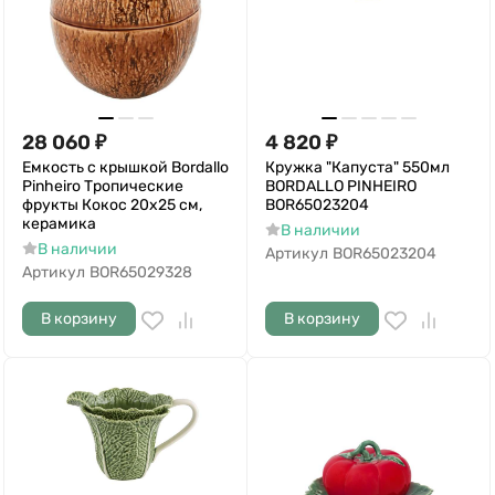
28 060
₽
4 820
₽
Емкость с крышкой Bordallo
Кружка "Капуста" 550мл
Pinheiro Тропические
BORDALLO PINHEIRO
фрукты Кокос 20х25 см,
BOR65023204
керамика
В наличии
В наличии
Артикул
BOR65023204
Артикул
BOR65029328
В корзину
В корзину