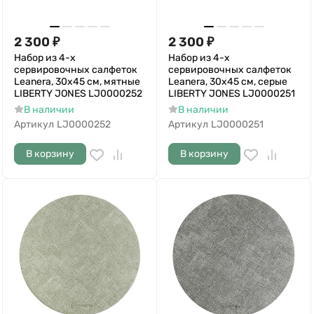
2 300
₽
2 300
₽
Набор из 4-х
Набор из 4-х
сервировочных салфеток
сервировочных салфеток
Leanera, 30х45 см, мятные
Leanera, 30х45 см, серые
LIBERTY JONES LJ0000252
LIBERTY JONES LJ0000251
В наличии
В наличии
Артикул
LJ0000252
Артикул
LJ0000251
В корзину
В корзину