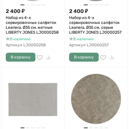
2 400
₽
2 400
₽
Набор из 4-х
Набор из 4-х
сервировочных салфеток
сервировочных салфеток
Leanera, Ø35 см, мятные
Leanera, Ø35 см, серые
LIBERTY JONES LJ0000258
LIBERTY JONES LJ0000257
В наличии
В наличии
Артикул
LJ0000258
Артикул
LJ0000257
В корзину
В корзину