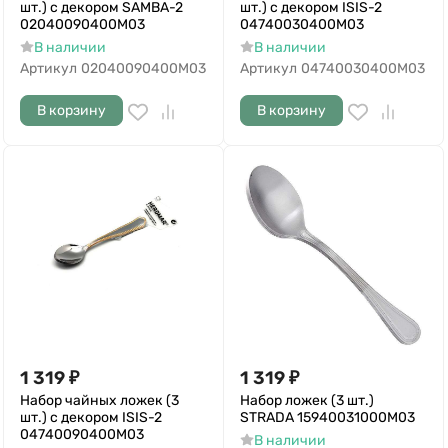
шт.) с декором SAMBA-2
шт.) с декором ISIS-2
02040090400M03
04740030400M03
В наличии
В наличии
Артикул
02040090400M03
Артикул
04740030400M03
В корзину
В корзину
1 319
₽
1 319
₽
Набор чайных ложек (3
Набор ложек (3 шт.)
шт.) с декором ISIS-2
STRADA 15940031000M03
04740090400M03
В наличии