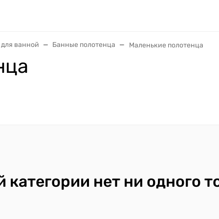
 для ванной
Банные полотенца
Маленькие полотенца
нца
й категории нет ни одного т