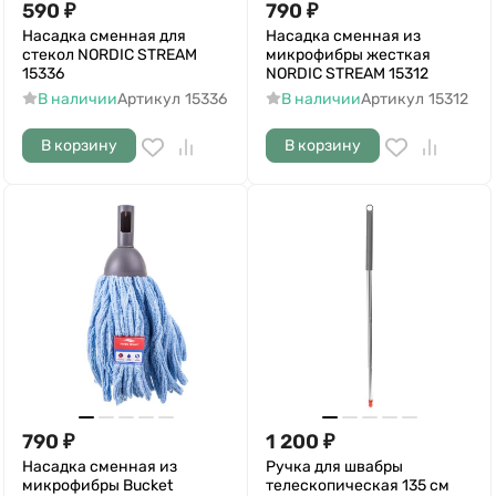
590
₽
790
₽
Насадка сменная для
Насадка сменная из
стекол NORDIC STREAM
микрофибры жесткая
15336
NORDIC STREAM 15312
В наличии
Артикул
15336
В наличии
Артикул
15312
В корзину
В корзину
790
₽
1 200
₽
Насадка сменная из
Ручка для швабры
микрофибры Bucket
телескопическая 135 см