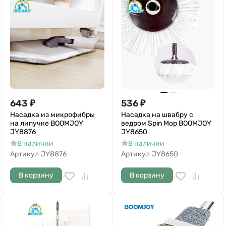
643
₽
536
₽
Насадка из микрофибры
Насадка на швабру с
на липучке BOOMJOY
ведром Spin Mop BOOMJOY
JY8876
JY8650
В наличии
В наличии
Артикул
JY8876
Артикул
JY8650
В корзину
В корзину