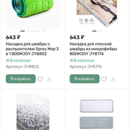
643
₽
643
₽
Насадка для швабры с
Насадка для плоской
распылителем Spray Mop 3
швабры из микрофибры
в 1 BOOMJOY JY8802
BOOMJOY JY8776
В наличии
В наличии
Артикул
JY8802
Артикул
JY8776
В корзину
В корзину