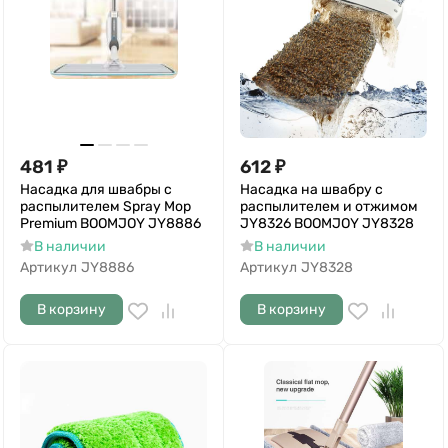
481
₽
612
₽
Насадка для швабры с
Насадка на швабру с
распылителем Spray Mop
распылителем и отжимом
Premium BOOMJOY JY8886
JY8326 BOOMJOY JY8328
В наличии
В наличии
Артикул
JY8886
Артикул
JY8328
В корзину
В корзину