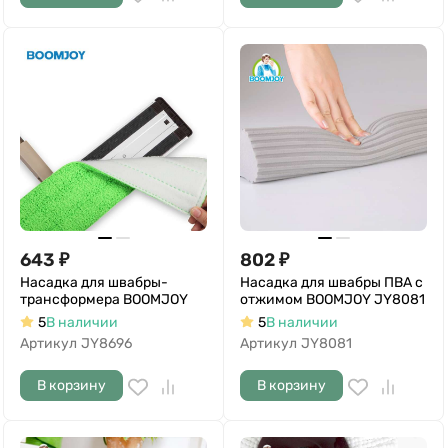
643
₽
802
₽
Насадка для швабры-
Насадка для швабры ПВА с
трансформера BOOMJOY
отжимом BOOMJOY JY8081
5
В наличии
5
В наличии
Артикул
JY8696
Артикул
JY8081
В корзину
В корзину