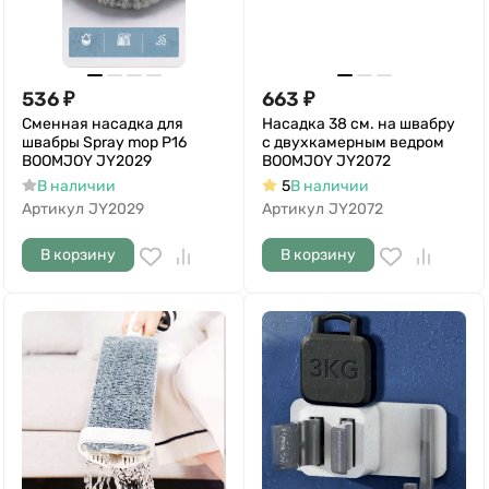
536
₽
663
₽
Сменная насадка для
Насадка 38 см. на швабру
швабры Spray mop P16
с двухкамерным ведром
BOOMJOY JY2029
BOOMJOY JY2072
В наличии
5
В наличии
Артикул
JY2029
Артикул
JY2072
В корзину
В корзину