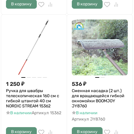
В корзину
В корзину
1 250
₽
536
₽
Ручка для швабры
Сменная насадка (2 шт.)
телескопическая 160 см с
для вращающейся гибкой
гибкой штангой 40 см
окномойки BOOMJOY
NORDIC STREAM 15362
JY8760
В наличии
Артикул
15362
В наличии
Артикул
JY8760
В корзину
В корзину