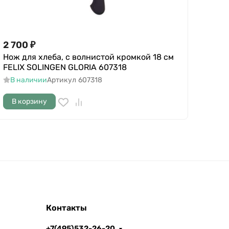
2 700
₽
Нож для хлеба, с волнистой кромкой 18 cм
FELIX SOLINGEN GLORIA 607318
В наличии
Артикул
607318
В корзину
Контакты
+7(495)532-26-20