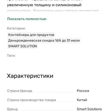
увеличенную толщину и силиконовый
уплотнитель, благодаря чему плотно прилегает,
исключая попадание внутрь банки пыли и влаги.
Показать полностью
Материалы: углеродистая сталь, бамбук,
силикон. Размеры: 11,7х11,7х14,5 см. Объем: 1,7 л.
Категории:
Цвет: графит. Загрязнения рекомендуется
Контейнеры для продуктов
удалять при помощи мягкого влажного
Деньрожденевская скидка 16% до 31 июля
материала. После очищения банку необходимо
SMART SOLUTION
вытереть насухо. Запрещается мытье в
Теги:
посудомоечной машине, использование
абразивов и агрессивной бытовой химии.
Характеристики
Страна бренда
Россия
Страна производства товара
Китай
Бренд
Smart Solutions