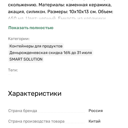
скольжению. Материалы: каменная керамика,
акация, силикон. Размеры: 10х10х13 см. Объем:
650 мл. Цвет: черный. Емкость из керамики
можно мыть вручную и в посудомоечной машине.
Показать полностью
Крышку от загрязнений рекомендуется очищать
с помощью влажной ткани.
Категории:
Контейнеры для продуктов
Деньрожденевская скидка 16% до 31 июля
SMART SOLUTION
Теги:
Характеристики
Страна бренда
Россия
Страна производства товара
Китай