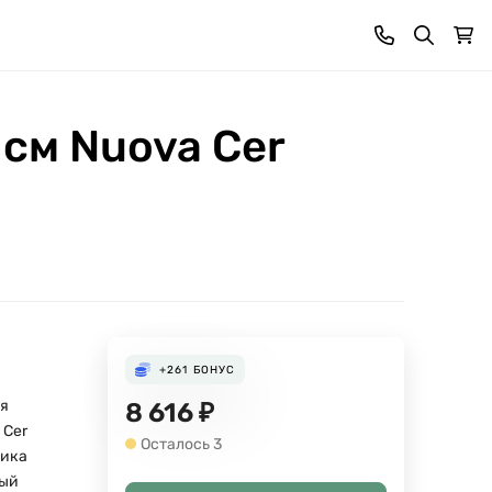
 см Nuova Cer
+261
БОНУС
я
8 616
₽
 Cer
Осталось 3
мика
вый