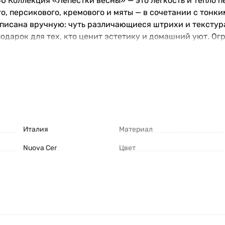
50 Коллекция «Лепестки весны» — это лёгкость и тепло 
о, персикового, кремового и мяты — в сочетании с тон
списана вручную: чуть различающиеся штрихи и тексту
одарок для тех, кто ценит эстетику и домашний уют. Ог
Италия
Материал
Nuova Cer
Цвет