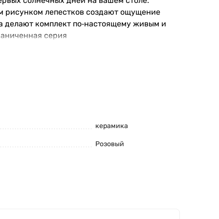
первых солнечных дней на вашем столе.
ким рисунком лепестков создают ощущение
ра делают комплект по‑настоящему живым и
раниченная серия
керамика
Розовый