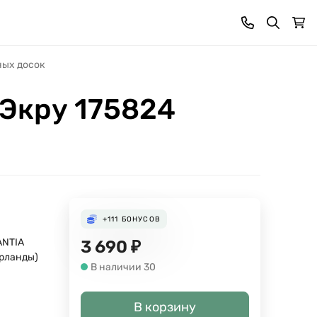
ных досок
 Экру 175824
+111
БОНУСОВ
ANTIA
3 690
₽
рланды)
В наличии 30
В корзину