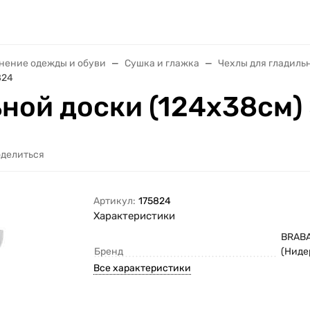
анение одежды и обуви
Сушка и глажка
Чехлы для гладиль
824
ьной доски (124х38см)
делиться
Артикул:
175824
Характеристики
BRAB
Бренд
(Ниде
Все характеристики