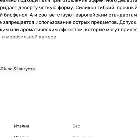
еально подходит для приготовления эффектного десерта
придает десерту четкую форму. Силикон гибкий, прочный
й бисфенол-А и соответствуют европейским стандартам к
стке запрещается использование острых предметов. Допу
им или ароматическим эффектом, которые могут привес
 и морозильной камере.
0% по 31 августа
Италия
Вес