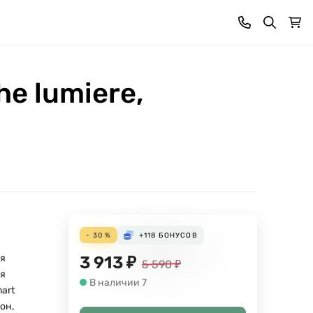
e lumiere,
- 30 %
+118
БОНУСОВ
я
3 913
₽
5 590
₽
я
В наличии 7
mart
он,