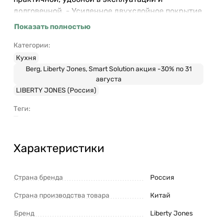
долговечной. - Усиленное двухслойное покрытие
на основе силикона PPG Eclipse отличается
Показать полностью
превосходными антипригарными свойствами, не
стирается, не трескается, рассчитано на
Категории:
интенсивное использование, легко моется и не
Кухня
содержит PFAS. Материал: углеродистая сталь.
Berg, Liberty Jones, Smart Solution акция -30% по 31
августа
Размеры: 37,5х25,7х3 см. Форму рекомендуется
LIBERTY JONES (Россия)
мыть вручную – так она прослужит намного
дольше, сохранив свои первоначальные
Теги:
характеристики. Запрещается использование
абразивных материалов и агрессивной бытовой
химии.
Характеристики
Страна бренда
Россия
Страна производства товара
Китай
Бренд
Liberty Jones