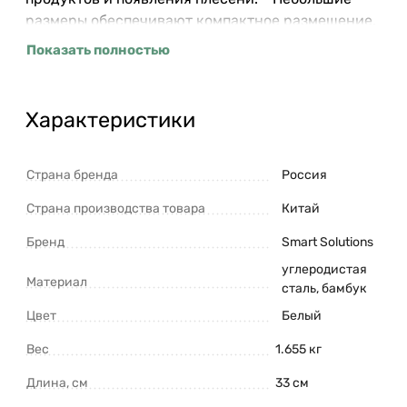
размеры обеспечивают компактное размещение.
Материалы: углеродистая сталь, бамбук.
Показать полностью
Размеры: 33х18х19,3 см. Цвет: молочный.
Загрязнения рекомендуется удалять при помощи
мягкого влажного материала. После очищения
Характеристики
хлебницу необходимо вытереть насухо.
Запрещается использование абразивов и
агрессивной бытовой химии.
Страна бренда
Россия
Страна производства товара
Китай
Бренд
Smart Solutions
углеродистая
Материал
сталь, бамбук
Цвет
Белый
Вес
1.655 кг
Длина, см
33 см