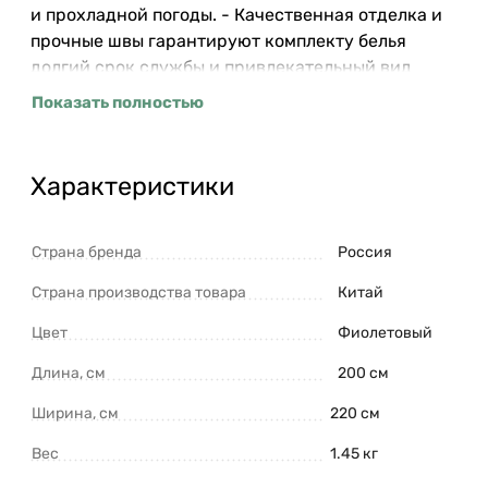
и прохладной погоды. - Качественная отделка и
прочные швы гарантируют комплекту белья
долгий срок службы и привлекательный вид
даже после многократных стирок. Состав
Показать полностью
комплекта: 1 пододеяльник, 2 наволочки.
Материал: 100% хлопок. Плотность: 250 ТС.
Размер пододеяльника: 200х220 см. Размер
Характеристики
наволочек: 50х70 см. Длина кармана (клапана)
наволочки: 20 см. ! Максимальная температура
стирки 40° C ! Гладить при максимальной
Страна бренда
Россия
температуре 150° C ! Возможна барабанная
Страна производства товара
Китай
сушка при низкой температуре ! Не отбеливать !
Сухая чистка запрещена
Цвет
Фиолетовый
Длина, см
200 см
Ширина, см
220 см
Вес
1.45 кг