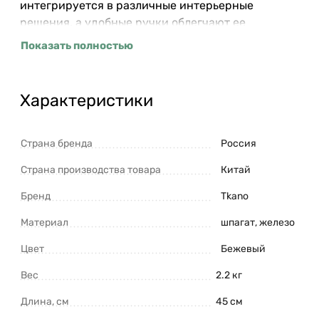
интегрируется в различные интерьерные
решения, а удобные ручки облегчают ее
перемещение. - Корзину можно использовать для
Показать полностью
хранения предметов в любой из комнат и как
самостоятельный элемент декора. - Аксессуары
в этническом стиле позволяют создать
Характеристики
уникальный интерьер, отражающий личные
предпочтения и вкусы своего владельца.
Материалы: шпагат, железо. Диаметр: 45 см.
Страна бренда
Россия
Высота: 57 см. ! В случае попадания воды,
Страна производства товара
Китай
незамедлительно протереть и высушить. !
Избегать взаимодействия с острыми
Бренд
Tkano
предметами.
Материал
шпагат, железо
Цвет
Бежевый
Вес
2.2 кг
Длина, см
45 см