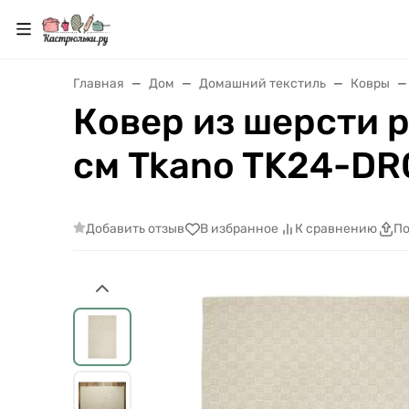
Главная
Дом
Домашний текстиль
Ковры
Ковер из шерсти p
см Tkano TK24-DR
Добавить отзыв
В избранное
К сравнению
По