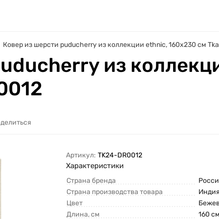
Ковер из шерсти puducherry из коллекции ethnic, 160х230 см T
uducherry из коллекци
0012
делиться
Артикул:
TK24-DR0012
Характеристики
Страна бренда
Росси
Страна производства товара
Инди
Цвет
Беже
Длина, см
160 с