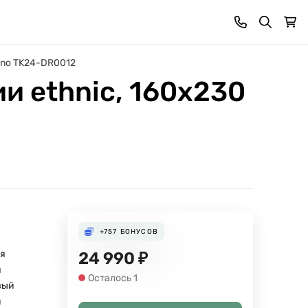
kano TK24-DR0012
и ethnic, 160х230
+757
БОНУСОВ
я
24 990
₽
я
Осталось 1
вый
м