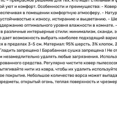
nic – прекрасное решение для тех, кто ищет стильный и
ой уют и комфорт. Особенности и преимущества: - Ковер
еспечивая в помещении комфортную атмосферу. - Натур
устойчивостью к износу, истиранию и выцветанию. - Шер
оддержанию оптимального уровня влажности в комнате. 
в различные интерьерные стили: минимализм, сканди, эк
то дает возможность выбрать наиболее подходящий вари
 в пределах 3-5 см. Материал: 95% шерсть, 3% хлопок, 
! Гладить запрещено ! Барабанная сушка запрещена ! Не о
м незамедлительно удалять любые загрязнения. Использ
рованного средства. Регулярно чистите ковер пылесосом
вытягивайте нити из ковра, чтобы их удалить используйт
ое покрытие. Небольшое количество ворса может выпада
предметы, открытый огонь, теплая поверхность и чрезме