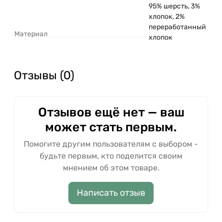
турбощетку или щетку с жестким ворсом. Если
95% шерсть, 3%
появилась зацепка, не вытягивайте нити из
хлопок, 2%
переработанный
ковра, чтобы их удалить используйте ножницы.
Материал
хлопок
Стелите ковер на подложку, чтобы продлить срок
его службы и защитить напольное покрытие.
Небольшое количество ворса может выпадать,
Отзывы (0)
это нормально для ковров из натуральных
материалов. Обращаем внимание, что острые
предметы, открытый огонь, теплая поверхность и
Отзывов ещё нет — ваш
чрезмерная влажность могут испортить внешний
вид и характеристики изделия.
может стать первым.
Помогите другим пользователям с выбором -
будьте первым, кто поделится своим
мнением об этом товаре.
Написать отзыв