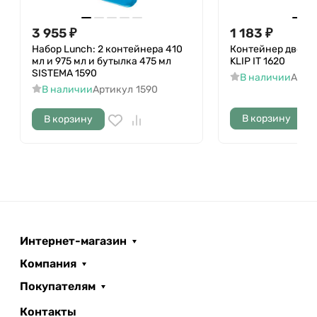
3 955
₽
1 183
₽
Набор Lunch: 2 контейнера 410
Контейнер двойно
мл и 975 мл и бутылка 475 мл
KLIP IT 1620
SISTEMA 1590
В наличии
Арти
В наличии
Артикул
1590
В корзину
В корзину
Интернет-магазин
Компания
Покупателям
Контакты