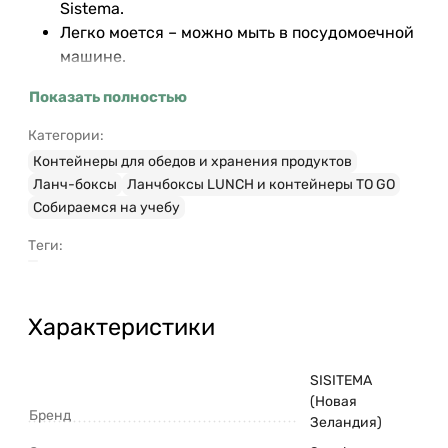
Sistema.
Легко моется – можно мыть в посудомоечной
машине.
Безопасный – не содержит бисфенол А и
Показать полностью
фталаты.
Разработано и произведено в Новой
Категории:
Зеландии.
Контейнеры для обедов и хранения продуктов
Ланч-боксы
Ланчбоксы LUNCH и контейнеры TO GO
Cобираемся на учебу
Теги:
Характеристики
SISITEMA
(Новая
Бренд
Зеландия)