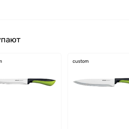
упают
m
custom