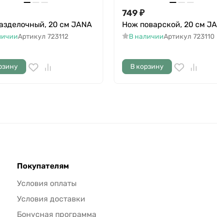
749
₽
азделочный, 20 см JANA
Нож поварской, 20 см J
личии
Артикул
723112
В наличии
Артикул
723110
рзину
В корзину
Покупателям
Условия оплаты
Условия доставки
Бонусная программа