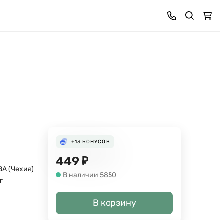
+13
БОНУСОВ
й
449
₽
A (Чехия)
В наличии 5850
г
В корзину