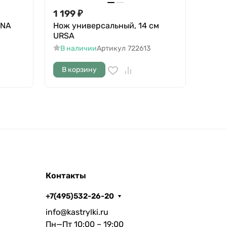
1 199
₽
639
ANA
Нож универсальный, 14 см
Нож 
URSA
17,5 
В наличии
Артикул
722613
В н
В корзину
В к
Контакты
+7(495)532-26-20
info@kastrylki.ru
Пн—Пт 10:00 – 19:00