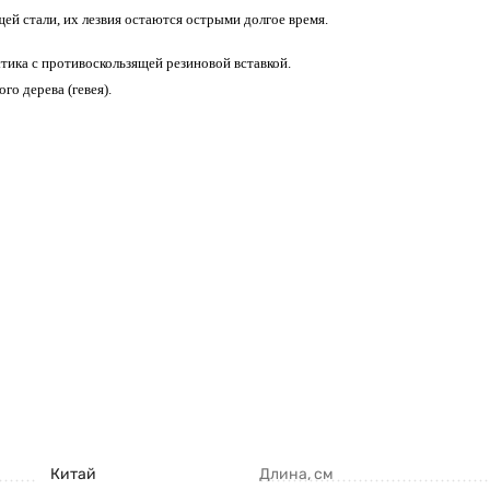
й стали, их лезвия остаются острыми долгое время.
ика с противоскользящей резиновой вставкой.
го дерева (гевея).
Китай
Длина, см