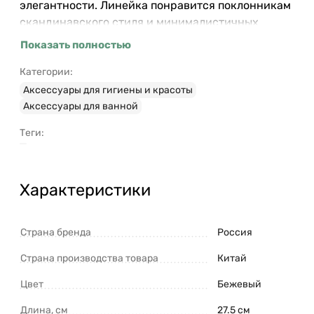
элегантности. Линейка понравится поклонникам
скандинавского стиля и минималистичных
интерьеров, где предпочтение отдается простым
Показать полностью
формам и спокойной цветовой гамме. Материалы:
полирезин. Размеры: 27,5х10,7х2,2 см. Цвет:
Категории:
бежевый. Подставку можно очищать в теплой
Аксессуары для гигиены и красоты
воде с помощью мягких моющих средств.
Аксессуары для ванной
Запрещается использование агрессивной
Теги:
бытовой химии и абразивных материалов.
Характеристики
Страна бренда
Россия
Страна производства товара
Китай
Цвет
Бежевый
Длина, см
27.5 см