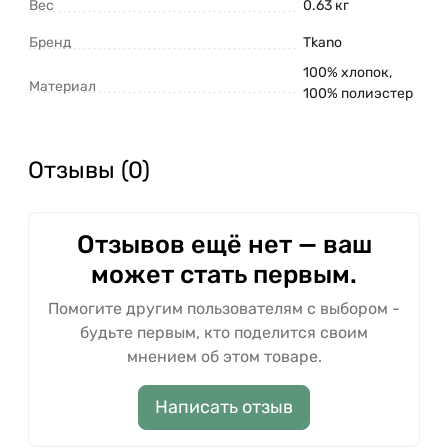
Вес
0.63 кг
запрещена ! Гладить при максимальной
Бренд
Tkano
температуре 110° C ! Барабанная сушка
запрещена ! Не отбеливать ! Возможна сухая
100% хлопок,
Материал
чистка
100% полиэстер
Отзывы (0)
Отзывов ещё нет — ваш
может стать первым.
Помогите другим пользователям с выбором -
будьте первым, кто поделится своим
мнением об этом товаре.
Написать отзыв