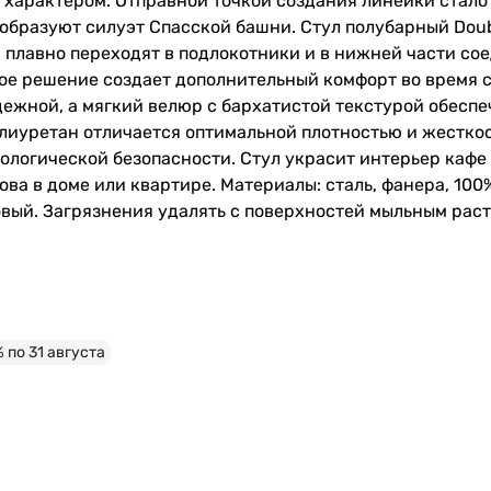
м характером. Отправной точкой создания линейки стал
образуют силуэт Спасской башни. Стул полубарный Doub
 плавно переходят в подлокотники и в нижней части со
кое решение создает дополнительный комфорт во время 
ежной, а мягкий велюр с бархатистой текстурой обесп
лиуретан отличается оптимальной плотностью и жестко
ологической безопасности. Стул украсит интерьер кафе 
ва в доме или квартире. Материалы: сталь, фанера, 100
овый. Загрязнения удалять с поверхностей мыльным рас
% по 31 августа