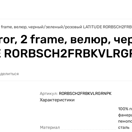
 2 frame, велюр, черный/зеленый/розовый LATITUDE RORBSCH2F
or, 2 frame, велюр, 
DE RORBSCH2FRBKVLRG
делиться
Артикул:
RORBSCH2FRBKVLRGRNPK
Характеристики
100% п
фанера
пеноп
Материал
сталь