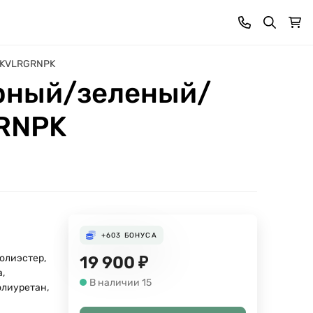
RBKVLRGRNPK
черный/зеленый/
RNPK
+603
БОНУСА
олиэстер,
19 900
₽
,
В наличии 15
олиуретан,