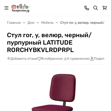
Главная
Дом
Мебель
Стул ror, y, велюр, черный/
Стул ror, y, велюр, черный/
пурпурный LATITUDE
RORCHYBKVLRDPRPL
Добавить отзыв
В избранное
К сравнению
Поделить