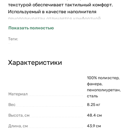
текстурой обеспечивает тактильный комфорт.
Используемый в качестве наполнителя
пенополиуретан отличается комфортной
плотностью и жесткостью. Все материалы
Показать полностью
отвечают высоким стандартам практичности,
долговечности и экологической безопасности.
Теги:
Стул украсит собой любой современный
интерьер: подойдет для оформления обеденной
группы, рабочего пространства или зоны отдыха.
Характеристики
Материалы: сталь, фанера, 100% пенополиуретан,
100% полиэстер. Размеры: 43,9х46,9х86,5 см.
100% полиэстер,
Максимальная нагрузка: 102 кг. Цвет: черный/
фанера,
пурпурный. Загрязнения удалять с поверхностей
пенополиуретан,
Материал
мыльным раствором воды при помощи мягкой
сталь
губки или салфетки.
Вес
8.25 кг
Высота, см
48.4 см
Длина, см
43.9 см