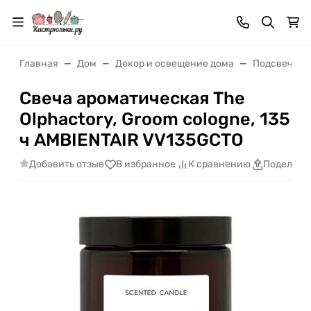
Главная
Дом
Декор и освещение дома
Подсвечник
Свеча ароматическая The
Olphactory, Groom cologne, 135
ч AMBIENTAIR VV135GCTO
Добавить отзыв
В избранное
К сравнению
Поделить