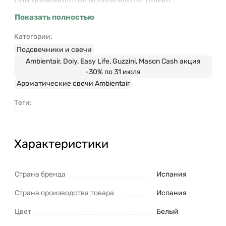
При производстве используется только
природный воск растительного происхождения.
Показать полностью
Свечи не содержат спирт, не выделяют токсины,
почти не коптят и горят более 40 часов.
Категории:
Стеклянный стакан не дает воску растекаться и
Подсвечники и свечи
капать на используемую под свечу поверхность.
Ambientair, Doiy, Easy Life, Guzzini, Mason Cash акция
-30% по 31 июля
Ароматические свечи Ambientair
Семейство: свежие.
Ноты: кислород.
Теги:
Время горения: 360 часов.
Запрещается оставлять горящую свечу без
Характеристики
присмотра и использовать вблизи
легковоспламеняющихся предметов. Беречь от
детей и домашних животных.
Страна бренда
Испания
Страна производства товара
Испания
Цвет
Белый