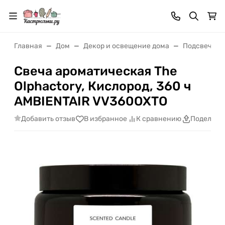
Главная
Дом
Декор и освещение дома
Подсвечник
Свеча ароматическая The
Olphactory, Кислород, 360 ч
AMBIENTAIR VV360OXTO
Добавить отзыв
В избранное
К сравнению
Поделить