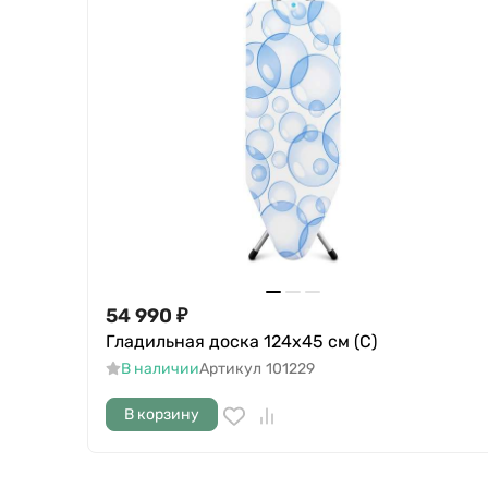
54 990
₽
Гладильная доска 124х45 см (C)
В наличии
Артикул
101229
В корзину