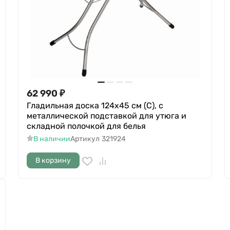
62 990
₽
Гладильная доска 124х45 см (C), с
металлической подставкой для утюга и
складной полочкой для белья
В наличии
Артикул
321924
В корзину