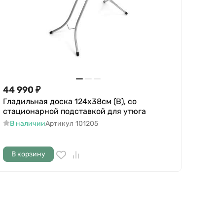
44 990
₽
Гладильная доска 124х38см (В), со
стационарной подставкой для утюга
В наличии
Артикул
101205
В корзину