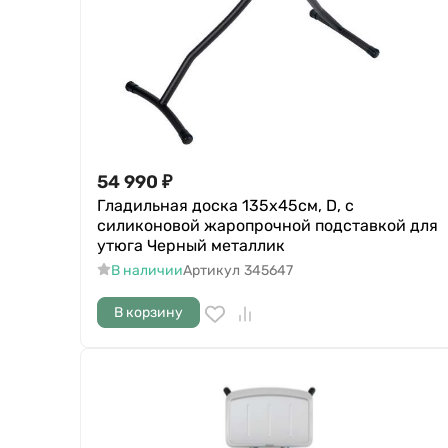
54 990
₽
Гладильная доска 135х45см, D, с
силиконовой жаропрочной подставкой для
утюга Черный металлик
В наличии
Артикул
345647
В корзину