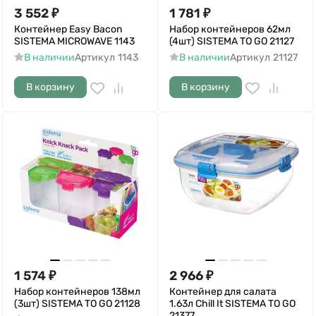
3 552
₽
1 781
₽
Контейнер Easy Bacon
Набор контейнеров 62мл
SISTEMA MICROWAVE 1143
(4шт) SISTEMA TO GO 21127
В наличии
Артикул
1143
В наличии
Артикул
21127
В корзину
В корзину
1 574
₽
2 966
₽
Набор контейнеров 138мл
Контейнер для салата
(3шт) SISTEMA TO GO 21128
1.63л Chill It SISTEMA TO GO
21377