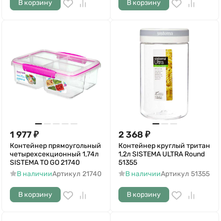
В корзину
В корзину
1 977
₽
2 368
₽
Контейнер прямоугольный
Контейнер круглый тритан
четырехсекционный 1,74л
1,2л SISTEMA ULTRA Round
SISTEMA TO GO 21740
51355
В наличии
Артикул
21740
В наличии
Артикул
51355
В корзину
В корзину