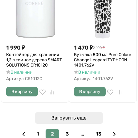
1 990
₽
1 470
₽
2 100
₽
Контейнер для хранения
Бутылка 800 мл Pure Colour
1,2 л темное дерево SMART
Change Leopard TYPHOON
SOLUTIONS CR1012C
1401.762V
В наличии
В наличии
Артикул
CR1012C
Артикул
1401.762V
В корзину
В корзину
Загрузить еще
1
2
3
...
13