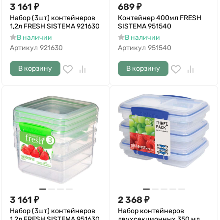
3 161
₽
689
₽
Набор (3шт) контейнеров
Контейнер 400мл FRESH
1,2л FRESH SISTEMA 921630
SISTEMA 951540
В наличии
В наличии
Артикул
921630
Артикул
951540
В корзину
В корзину
3 161
₽
2 368
₽
Набор (3шт) контейнеров
Набор контейнеров
1,2л FRESH SISTEMA 951630
двухсекционных 350 мл