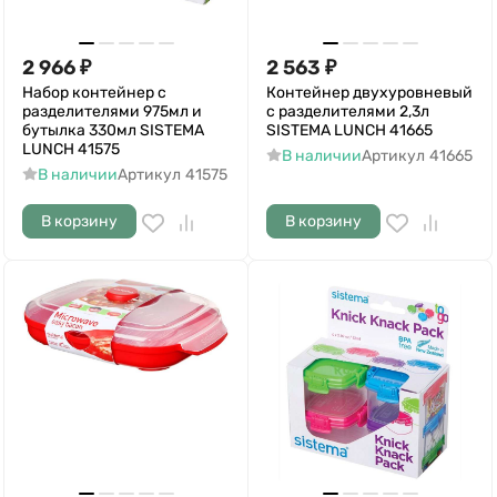
2 966
₽
2 563
₽
Набор контейнер с
Контейнер двухуровневый
разделителями 975мл и
с разделителями 2,3л
бутылка 330мл SISTEMA
SISTEMA LUNCH 41665
LUNCH 41575
В наличии
Артикул
41665
В наличии
Артикул
41575
В корзину
В корзину