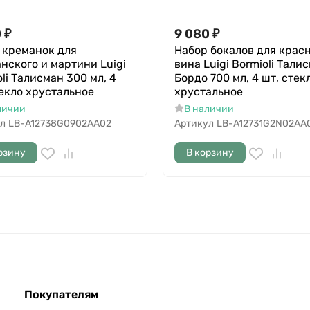
0
₽
9 080
₽
 креманок для
Набор бокалов для крас
нского и мартини Luigi
вина Luigi Bormioli Тали
li Талисман 300 мл, 4
Бордо 700 мл, 4 шт, стек
текло хрустальное
хрустальное
личии
В наличии
л
LB-A12738G0902AA02
Артикул
LB-A12731G2N02AA
рзину
В корзину
Покупателям