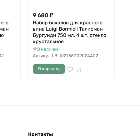
9 680
₽
ного
Набор бокалов для красного
сман
вина Luigi Bormioli Талисман
ло
Бургунди 750 мл, 4 шт, стекло
хрустальное
В наличии
02
Артикул
LB-A12736G0902AA02
В корзину
Контакты