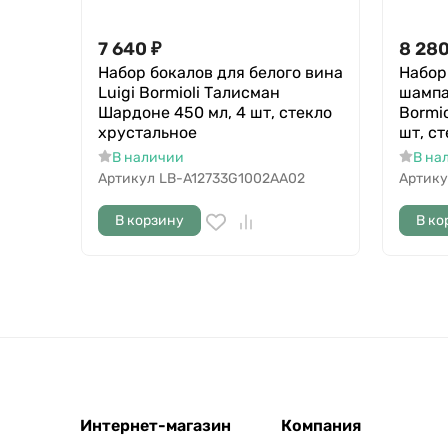
7 640
₽
8 28
Набор бокалов для белого вина
Набор
Luigi Bormioli Талисман
шампа
Шардоне 450 мл, 4 шт, стекло
Bormio
хрустальное
шт, с
В наличии
В на
Артикул
LB-A12733G1002AA02
Артику
В корзину
В ко
Интернет-магазин
Компания