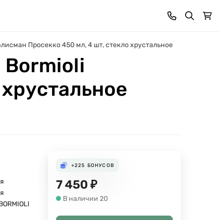
Талисман Просекко 450 мл, 4 шт, стекло хрустальное
 Bormioli
о хрустальное
+225
БОНУСОВ
я
7 450
₽
я
В наличии 20
 BORMIOLI
я