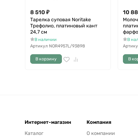
8 510
₽
10 8
Тарелка суповая Noritake
Молоч
Трефолио, платиновый кант
плати
24,7 см
фарф
В наличии
В на
Артикул
NOR4957L/93898
Артику
В корзину
В ко
Интернет-магазин
Компания
Каталог
О компании