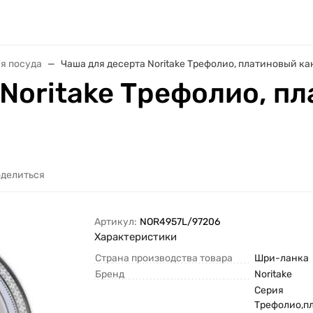
я посуда
Чаша для десерта Noritake Трефолио, платиновый кан
 Noritake Трефолио, п
делиться
Артикул:
NOR4957L/97206
Характеристики
Страна производства товара
Шри-ланка
Бренд
Noritake
Серия
Трефолио,п