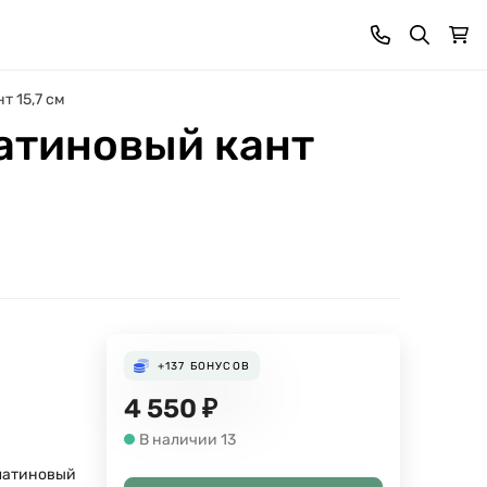
т 15,7 см
латиновый кант
+137
БОНУСОВ
4 550
₽
В наличии 13
латиновый