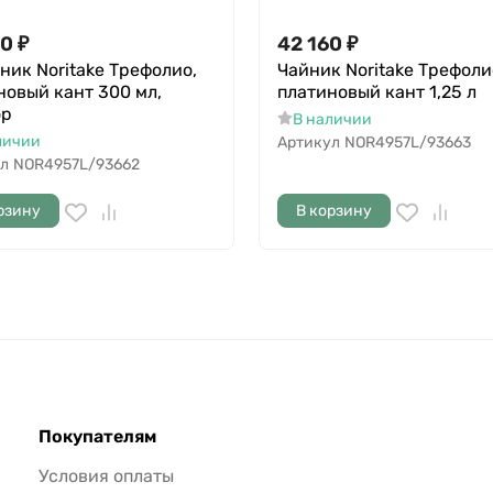
80
₽
42 160
₽
ник Noritake Трефолио,
Чайник Noritake Трефоли
новый кант 300 мл,
платиновый кант 1,25 л
ор
В наличии
личии
Артикул
NOR4957L/93663
л
NOR4957L/93662
рзину
В корзину
Покупателям
Условия оплаты