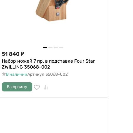
51 840
₽
Набор ножей 7 пр. в подставке Four Star
ZWILLING 35068-002
В наличии
Артикул
35068-002
В корзину