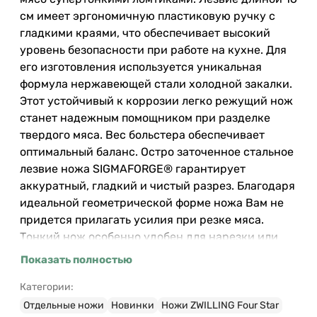
см имеет эргономичную пластиковую ручку с
гладкими краями, что обеспечивает высокий
уровень безопасности при работе на кухне. Для
его изготовления используется уникальная
формула нержавеющей стали холодной закалки.
Этот устойчивый к коррозии легко режущий нож
станет надежным помощником при разделке
твердого мяса. Вес больстера обеспечивает
оптимальный баланс. Остро заточенное стальное
лезвие ножа SIGMAFORGE® гарантирует
аккуратный, гладкий и чистый разрез. Благодаря
идеальной геометрической форме ножа Вам не
придется прилагать усилия при резке мяса.
Тонкий нож особенно удобен для нарезки или
приготовления мясных блюд. Его также можно
Показать полностью
использовать за столом для разделки жаркого на
порции. Заточенное лезвие легко справится с
Категории:
любыми поверхностями. Классический и
Отдельные ножи
Новинки
Ножи ZWILLING Four Star