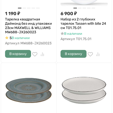
1 190
₽
6 900
₽
Тарелка квадратная
Набор из 2 глубоких
Даймонд без инд.упаковки
тарелок Tassen with bite 24
23см MAXWELL & WILLIAMS
см T01.75.01
MW688-JX260023
В наличии
5
В наличии
Артикул
T01.75.01
Артикул
MW688-JX260023
В корзину
В корзину