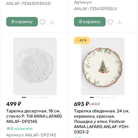
Артикул
ANLAF-73343093GGD
ANLAF-73343093SLV
В корзину
В корзину
- 42%
499
₽
693
₽
1 190
₽
Тарелка десертная, 18 см,
Тарелка обеденная, 24 см,
стекло Р, Trill ANNA LAFARG
керамика, красная,
ANLAF-DP2145
Лошадка у елки, Festival
ANNA LAFARG ANLAF-FDH-
В наличии
0303-2
Артикул
ANLAF-DP2145