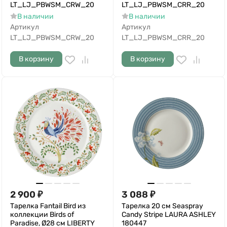
LT_LJ_PBWSM_CRW_20
LT_LJ_PBWSM_CRR_20
В наличии
В наличии
Артикул
Артикул
LT_LJ_PBWSM_CRW_20
LT_LJ_PBWSM_CRR_20
В корзину
В корзину
2 900
₽
3 088
₽
Тарелка Fantail Bird из
Тарелка 20 см Seaspray
коллекции Birds of
Candy Stripe LAURA ASHLEY
Paradise, Ø28 см LIBERTY
180447