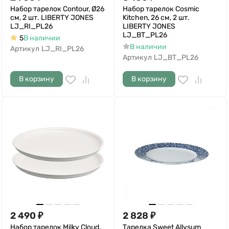
Набор тарелок Contour, Ø26
Набор тарелок Cosmic
см, 2 шт. LIBERTY JONES
Kitchen, 26 см, 2 шт.
LJ_RI_PL26
LIBERTY JONES
LJ_BT_PL26
5
В наличии
В наличии
Артикул
LJ_RI_PL26
Артикул
LJ_BT_PL26
В корзину
В корзину
2 490
₽
2 828
₽
Набор тарелок Milky Cloud,
Тарелка Sweet Allysum