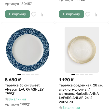
Артикул
180457
В корзину
В корзину
5 680
₽
1 190
₽
Тарелка 30 см Sweet
Тарелка обеденная, 28 см,
Alyssum LAURA ASHLEY
стекло, молочная/
179921
шампань, Marbella ANNA
LAFARG ANLAF-2412-
В наличии
2009061
Артикул
179921
В наличии