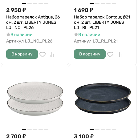
2 950
₽
1 690
₽
Набор тарелок Antique, 26
Набор тарелок Contour, Ø21
см, 2 шт. LIBERTY JONES
см, 2 шт. LIBERTY JONES
LJ_NC_PL26
LJ_RI_PL21
В наличии
В наличии
Артикул
LJ_NC_PL26
Артикул
LJ_RI_PL21
В корзину
В корзину
2 700
₽
3 100
₽