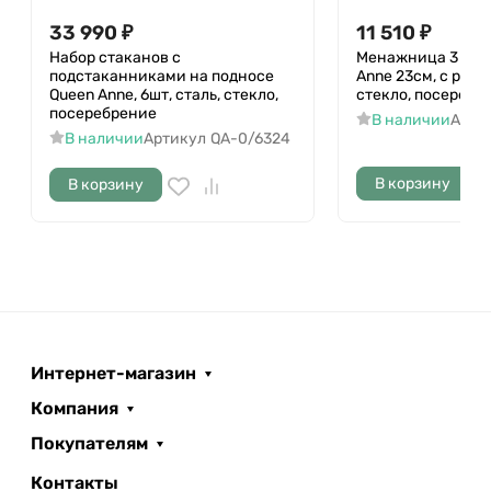
33 990
₽
11 510
₽
Набор стаканов с
Менажница 3 сек
подстаканниками на подносе
Anne 23см, с ручко
Queen Anne, 6шт, сталь, стекло,
стекло, посеребр
посеребрение
В наличии
Арти
В наличии
Артикул
QA-0/6324
В корзину
В корзину
Интернет-магазин
Компания
Покупателям
Контакты