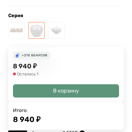
Серия
+270
БОНУСОВ
8 940
₽
Осталось 1
В корзину
Итого:
8 940
₽