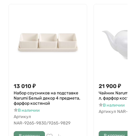
13 010
₽
21 900
₽
Набор соусников на подставке
Чайник Narumi Бел
Narumi Белый декор 4 предмета,
л, фарфор костян
фарфор костяной
В наличии
В наличии
Артикул
NAR-512
Артикул
NAR-9265-9830/9265-9829
В корзину
В корзину