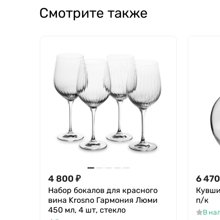
Смотрите также
4 800
₽
6 470
Набор бокалов для красного
Кувши
вина Krosno Гармония Люми
п/к
450 мл, 4 шт, стекло
В на