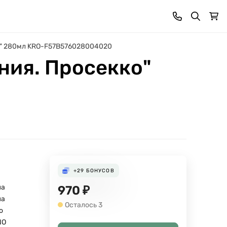
ко" 280мл KRO-F57B576028004020
ния. Просекко"
+29
БОНУСОВ
ша
970
₽
ша
Осталось 3
о
NO