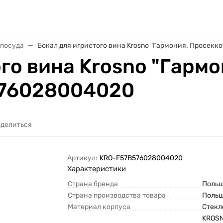
 посуда
Бокал для игристого вина Krosno "Гармония. Просек
го вина Krosno "Гармо
576028004020
делиться
Артикул:
KRO-F57B576028004020
Характеристики
Страна бренда
Поль
Страна производства товара
Поль
Материал корпуса
Стекл
KROS