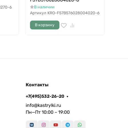
В н
В наличии
1270-6
Артик
Артикул
KRO-F57B576028004020-6
В корзину
В к
Контакты
+7(495)532-26-20
info@kastrylki.ru
Пн—Пт 10:00 – 19:00