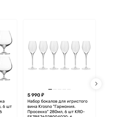
5 990
₽
2 44
яка
Набор бокалов для игристого
Набо
, 6 шт
вина Krosno "Гармония.
Krosn
6
Просекко" 280мл, 6 шт KRO-
KRO-
F57B576028004020-6