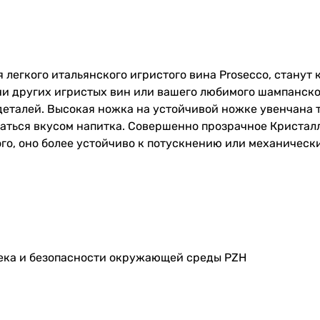
 легкого итальянского игристого вина Prosecco, стану
ачи других игристых вин или вашего любимого шампанско
еталей. Высокая ножка на устойчивой ножке увенчана т
даться вкусом напитка. Совершенно прозрачное Кристал
ого, оно более устойчиво к потускнению или механичес
века и безопасности окружающей среды PZH