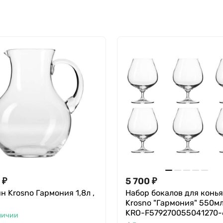
₽
5 700
₽
н Krosno Гармония 1,8л ,
Набор бокалов для конь
Krosno "Гармония" 550мл
KRO-F579270055041270-
личии