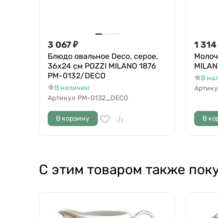
3 067
₽
1 314
Блюдо овальное Deco, серое,
Молоч
36х24 см POZZI MILANO 1876
MILAN
PM-0132/DECO
В на
В наличии
Артику
Артикул
PM-0132_DECO
В корзину
В ко
С этим товаром также пок