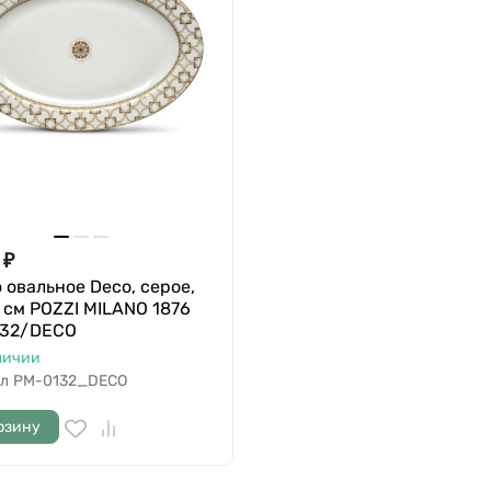
₽
 овальное Deco, серое,
 см POZZI MILANO 1876
132/DECO
личии
л
PM-0132_DECO
рзину