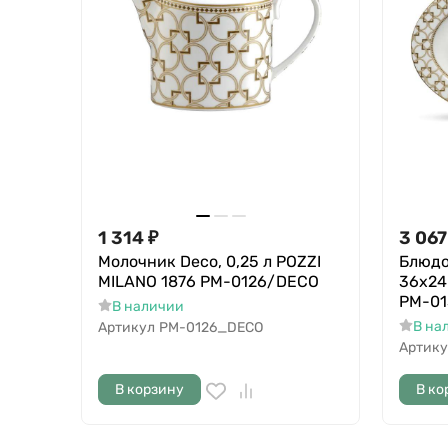
1 314
₽
3 067
Молочник Deco, 0,25 л POZZI
Блюдо
MILANO 1876 PM-0126/DECO
36х24
PM-0
В наличии
В на
Артикул
PM-0126_DECO
Артику
В корзину
В ко