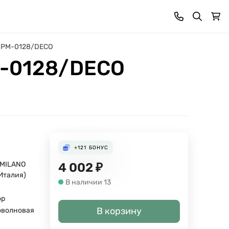
76 PM-0128/DECO
PM-0128/DECO
+121
БОНУС
 MILANO
4 002
₽
(Италия)
В наличии 13
ор
В корзину
оволновая