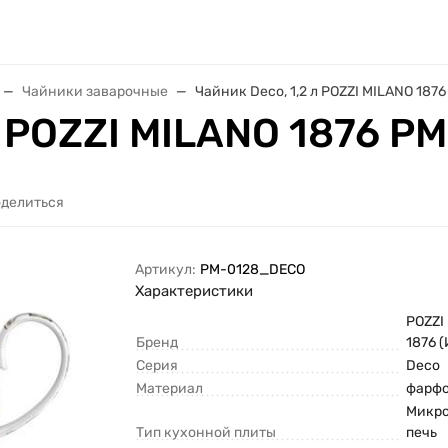
Чайники заварочные
Чайник Deco, 1,2 л POZZI MILANO 18
л POZZI MILANO 1876 
делиться
Артикул:
PM-0128_DECO
Характеристики
POZZI
Бренд
1876 
Серия
Deco
Материал
фарф
Микр
Тип кухонной плиты
печь