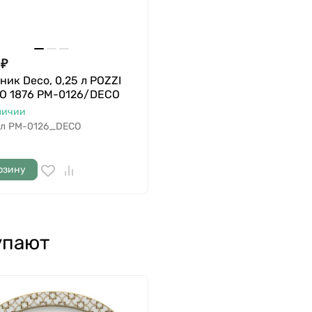
₽
ник Deco, 0,25 л POZZI
O 1876 PM-0126/DECO
личии
л
PM-0126_DECO
рзину
упают