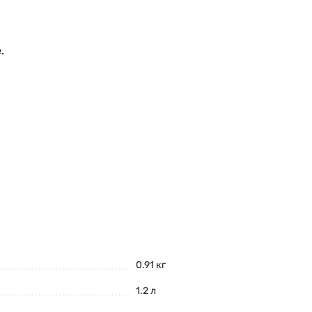
.
0.91 кг
1.2 л