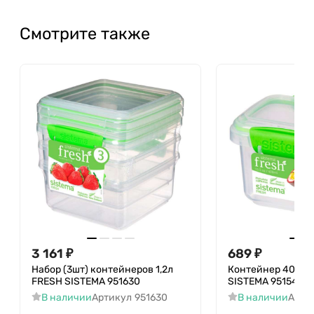
Смотрите также
3 161
₽
689
₽
Набор (3шт) контейнеров 1,2л
Контейнер 400мл
FRESH SISTEMA 951630
SISTEMA 951540
В наличии
Артикул
951630
В наличии
Арти