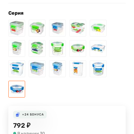
Серия
+24
БОНУСА
792
₽
В наличии 30