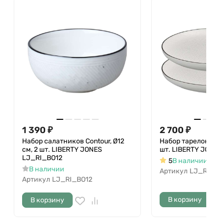
1 390
₽
2 700
₽
Набор салатников Contour, Ø12
Набор тарелок Con
см, 2 шт. LIBERTY JONES
шт. LIBERTY JONE
LJ_RI_BO12
5
В наличии
В наличии
Артикул
LJ_RI_P
Артикул
LJ_RI_BO12
В корзину
В корзину