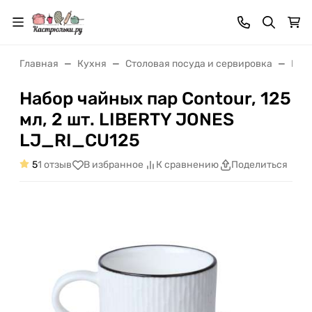
Главная
Кухня
Cтоловая посуда и сервировка
Кру
Набор чайных пар Contour, 125
мл, 2 шт. LIBERTY JONES
LJ_RI_CU125
5
1 отзыв
В избранное
К сравнению
Поделиться