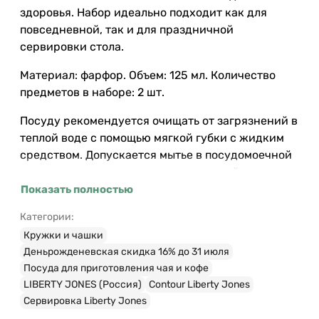
здоровья. Набор идеально подходит как для
повседневной, так и для праздничной
сервировки стола.
Материал: фарфор. Объем: 125 мл. Количество
предметов в наборе: 2 шт.
Посуду рекомендуется очищать от загрязнений в
теплой воде с помощью мягкой губки с жидким
средством. Допускается мытье в посудомоечной
машине, использование в морозильной камере,
микроволновой печи и духовке при температуре
Показать полностью
не выше 180 °C
Категории:
Кружки и чашки
Деньрожденевская скидка 16% до 31 июля
Посуда для приготовления чая и кофе
LIBERTY JONES (Россия)
Contour Liberty Jones
Сервировка Liberty Jones