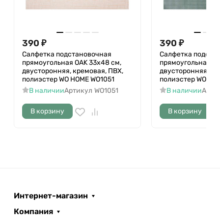
390
₽
390
₽
Салфетка подстановочная
Салфетка подста
прямоугольная OAK 33х48 см,
прямоугольная OA
двусторонняя, кремовая, ПВХ,
двусторонняя, зе
полиэстер WO HOME WO1051
полиэстер WO HO
В наличии
Артикул
WO1051
В наличии
Арти
В корзину
В корзину
Интернет-магазин
Компания