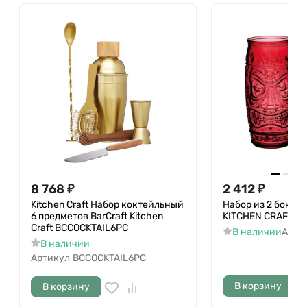
8 768
₽
2 412
₽
Kitchen Craft Набор коктейльный
Набор из 2 бокало
6 предметов BarCraft Kitchen
KITCHEN CRAFT BC
Craft BCCOCKTAIL6PC
В наличии
Арти
В наличии
Артикул
BCCOCKTAIL6PC
В корзину
В корзину