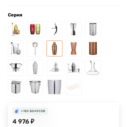
Серия
+150
БОНУСОВ
4 976
₽