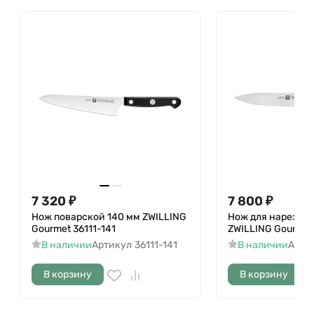
7 320
₽
7 800
₽
Нож поварской 140 мм ZWILLING
Нож для нарезки 
Gourmet 36111-141
ZWILLING Gourmet 
В наличии
Артикул
36111-141
В наличии
Арти
В корзину
В корзину