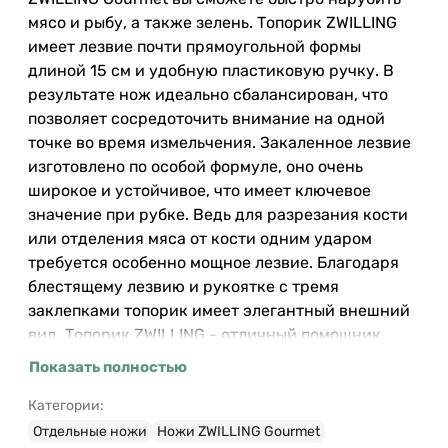
мясо и рыбу, а также зелень. Топорик ZWILLING
имеет лезвие почти прямоугольной формы
длиной 15 см и удобную пластиковую ручку. В
результате нож идеально сбалансирован, что
позволяет сосредоточить внимание на одной
точке во время измельчения. Закаленное лезвие
изготовлено по особой формуле, оно очень
широкое и устойчивое, что имеет ключевое
значение при рубке. Ведь для разрезания кости
или отделения мяса от кости одним ударом
требуется особенно мощное лезвие. Благодаря
блестящему лезвию и рукоятке с тремя
заклепками топорик имеет элегантный внешний
вид. Топорик ZWILLING - отличный помощник,
особенно для тех, кто предпочитает использовать
Показать полностью
для своих блюд свежие, необработанные
продукты или собственное фермерское мясо.
Категории:
Отдельные ножи
Ножи ZWILLING Gourmet
Топорик изготовлен из высококачественной