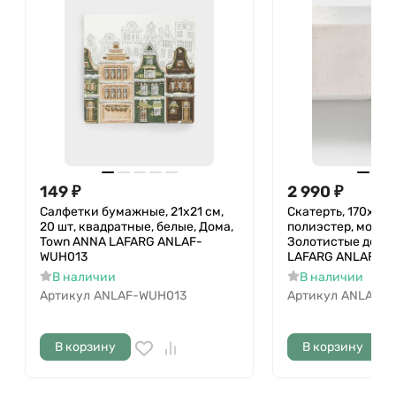
149
₽
2 990
₽
Салфетки бумажные, 21х21 см,
Скатерть, 170х250
20 шт, квадратные, белые, Дома,
полиэстер, молоч
Town ANNA LAFARG ANLAF-
Золотистые дома,
WUH013
LAFARG ANLAF-Q
В наличии
В наличии
Артикул
ANLAF-WUH013
Артикул
ANLAF-Q
В корзину
В корзину