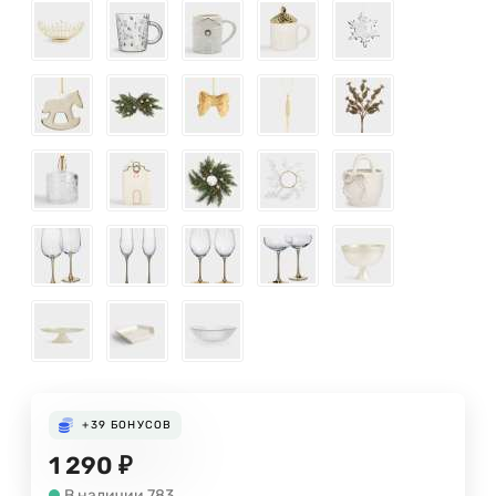
+39
БОНУСОВ
1 290
₽
В наличии 783